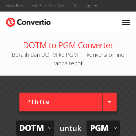
Video Editor
Add Subtitles to Video
Selanjutnya
DOTM to PGM Converter
Beralih dari DOTM ke PGM — konversi online
tanpa repot
Pilih File
DOTM
PGM
untuk