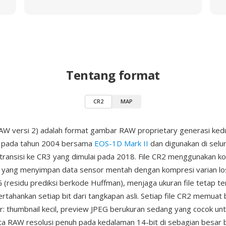
Tentang format
CR2
MAP
W versi 2) adalah format gambar RAW proprietary generasi kedu
n pada tahun 2004 bersama
EOS-1D Mark II
dan digunakan di selur
transisi ke CR3 yang dimulai pada 2018. File CR2 menggunakan ko
 yang menyimpan data sensor mentah dengan kompresi varian los
 (residu prediksi berkode Huffman), menjaga ukuran file tetap te
tahankan setiap bit dari tangkapan asli. Setiap file CR2 memuat
: thumbnail kecil, preview JPEG berukuran sedang yang cocok unt
ta RAW resolusi penuh pada kedalaman 14-bit di sebagian besar 