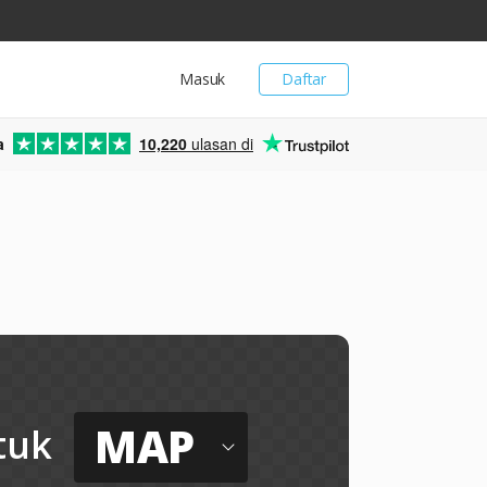
Masuk
Daftar
a
10,220
ulasan di
MAP
tuk