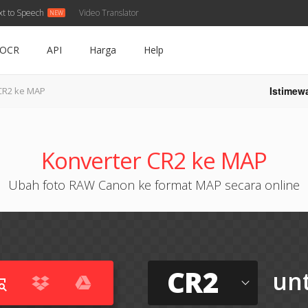
xt to Speech
Video Translator
OCR
API
Harga
Help
Istimew
CR2 ke MAP
Konverter CR2 ke MAP
Ubah foto RAW Canon ke format MAP secara online
CR2
un