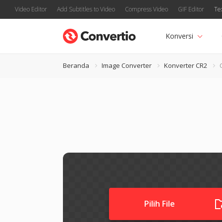
Video Editor
Add Subtitles to Video
Compress Video
GIF Editor
Te
Konversi
Beranda
Image Converter
Konverter CR2
Pilih File