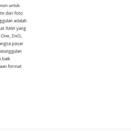
anon untuk
te dari foto
nggulan adalah
mat RAW yang
e One, DxO,
pangsa pasar
keunggulan
 baik
daan format