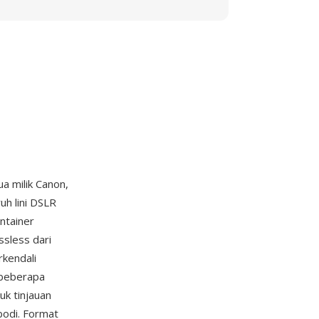
a milik Canon,
uh lini DSLR
ntainer
sless dari
rkendali
 beberapa
uk tinjauan
bodi. Format