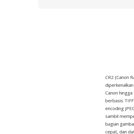
CR2 (Canon RA
diperkenalka
Canon hingga 
berbasis TIFF
encoding JPEG
sambil memper
bagian gambar
cepat, dan da