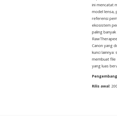
ini mencatat 
model lensa, p
referensi pem
ekosistem pe
paling banyak
RawTherapee, 
Canon yang d
kunci lainnya
membuat file 
yang luas ber
Pengemban
Rilis awal
: 20