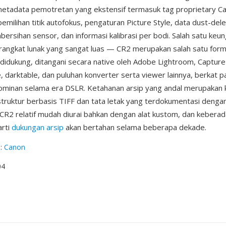
metadata pemotretan yang ekstensif termasuk tag proprietary C
emilihan titik autofokus, pengaturan Picture Style, data dust-dele
bersihan sensor, dan informasi kalibrasi per bodi. Salah satu keu
rangkat lunak yang sangat luas — CR2 merupakan salah satu for
 didukung, ditangani secara native oleh Adobe Lightroom, Captur
darktable, dan puluhan konverter serta viewer lainnya, berkat 
ominan selama era DSLR. Ketahanan arsip yang andal merupakan 
: struktur berbasis TIFF dan tata letak yang terdokumentasi dengan
CR2 relatif mudah diurai bahkan dengan alat kustom, dan kebera
arti
dukungan arsip
akan bertahan selama beberapa dekade.
g
:
Canon
04