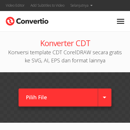
Video Editor
Add Subtitles to Video
Selanjutnya
Konverter CDT
Konversi template CDT CorelDRAW secara gratis
ke SVG, AI, EPS dan format lainnya
Pilih File