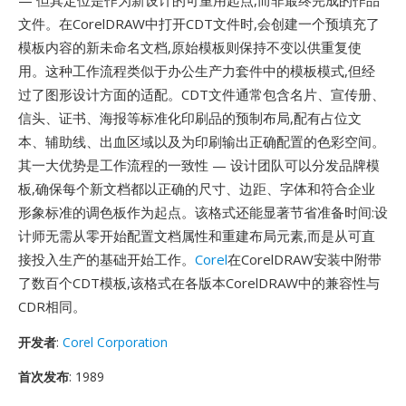
— 但其定位是作为新设计的可重用起点,而非最终完成的作品
文件。在CorelDRAW中打开CDT文件时,会创建一个预填充了
模板内容的新未命名文档,原始模板则保持不变以供重复使
用。这种工作流程类似于办公生产力套件中的模板模式,但经
过了图形设计方面的适配。CDT文件通常包含名片、宣传册、
信头、证书、海报等标准化印刷品的预制布局,配有占位文
本、辅助线、出血区域以及为印刷输出正确配置的色彩空间。
其一大优势是工作流程的一致性 — 设计团队可以分发品牌模
板,确保每个新文档都以正确的尺寸、边距、字体和符合企业
形象标准的调色板作为起点。该格式还能显著节省准备时间:设
计师无需从零开始配置文档属性和重建布局元素,而是从可直
接投入生产的基础开始工作。
Corel
在CorelDRAW安装中附带
了数百个CDT模板,该格式在各版本CorelDRAW中的兼容性与
CDR相同。
开发者
:
Corel Corporation
首次发布
: 1989