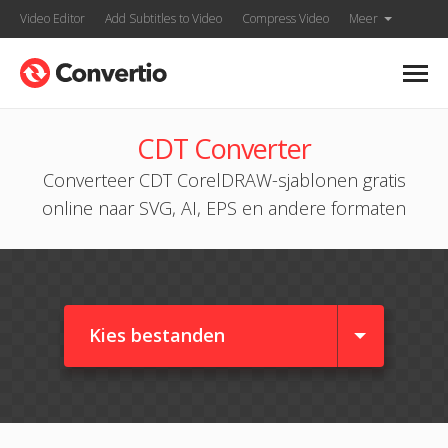
Video Editor
Add Subtitles to Video
Compress Video
Meer
CDT Converter
Converteer CDT CorelDRAW-sjablonen gratis
online naar SVG, AI, EPS en andere formaten
Kies bestanden