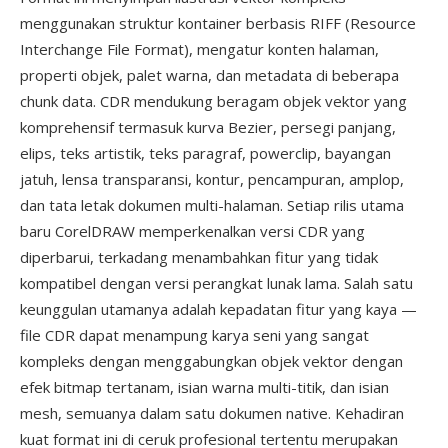
menggunakan struktur kontainer berbasis RIFF (Resource
Interchange File Format), mengatur konten halaman,
properti objek, palet warna, dan metadata di beberapa
chunk data. CDR mendukung beragam objek vektor yang
komprehensif termasuk kurva Bezier, persegi panjang,
elips, teks artistik, teks paragraf, powerclip, bayangan
jatuh, lensa transparansi, kontur, pencampuran, amplop,
dan tata letak dokumen multi-halaman. Setiap rilis utama
baru CorelDRAW memperkenalkan versi CDR yang
diperbarui, terkadang menambahkan fitur yang tidak
kompatibel dengan versi perangkat lunak lama. Salah satu
keunggulan utamanya adalah kepadatan fitur yang kaya —
file CDR dapat menampung karya seni yang sangat
kompleks dengan menggabungkan objek vektor dengan
efek bitmap tertanam, isian warna multi-titik, dan isian
mesh, semuanya dalam satu dokumen native. Kehadiran
kuat format ini di ceruk profesional tertentu merupakan