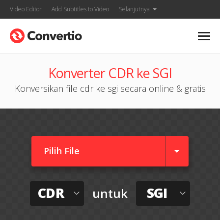
Video Editor
Add Subtitles to Video
Selanjutnya
Konverter CDR ke SGI
Konversikan file cdr ke sgi secara online & gratis
Pilih File
CDR
SGI
untuk