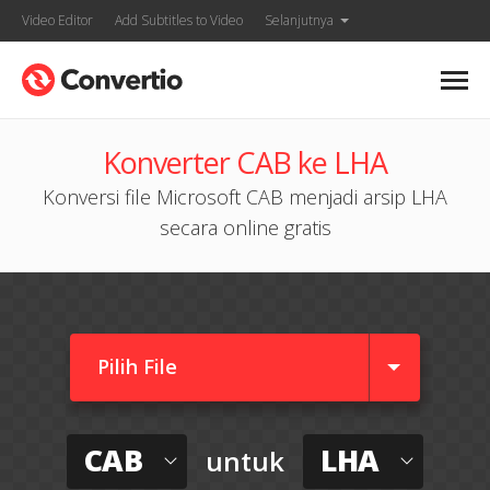
Video Editor
Add Subtitles to Video
Selanjutnya
Konverter CAB ke LHA
Konversi file Microsoft CAB menjadi arsip LHA
secara online gratis
Pilih File
CAB
LHA
untuk