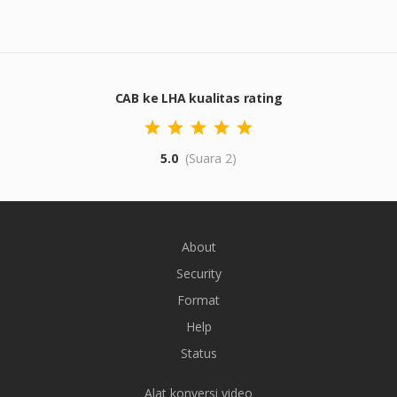
CAB ke LHA kualitas rating
5.0
(Suara 2)
About
Security
Format
Help
Status
Alat konversi video