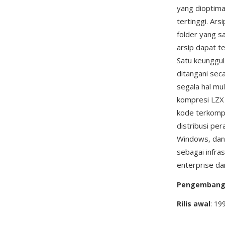
yang dioptima
tertinggi. Ars
folder yang sa
arsip dapat t
Satu keunggu
ditangani sec
segala hal mu
kompresi LZX
kode terkompi
distribusi per
Windows, dan 
sebagai infr
enterprise d
Pengemban
Rilis awal
: 19