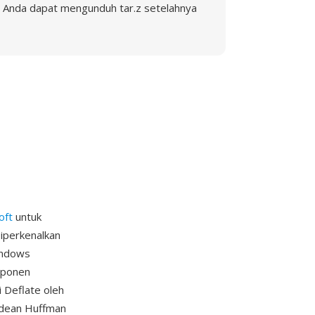
Anda dapat mengunduh tar.z setelahnya
oft
untuk
iperkenalkan
Windows
omponen
 Deflate oleh
odean Huffman