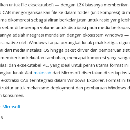
lkan untuk file eksekutabel) — dengan LZX biasanya memberikan 
ip CAB mengorganisasikan file ke dalam folder (unit kompresi) di m
ma dikompresi sebagai aliran berkelanjutan untuk rasio yang lebih
ersebar di beberapa volume untuk distribusi pada media berkapas
lannya adalah integrasi mendalam dengan ekosistem Windows — 
ara native oleh Windows tanpa perangkat lunak pihak ketiga, digu
lai dari media instalasi OS hingga paket driver dan pembaruan sis
 memberikan kekuatan tambahan, mencapai kompresi yang sanga
lasi dan eksekutabel PE, yang ideal untuk peran utama format ini
angkat lunak. Alat
makecab
dari Microsoft disertakan di setiap inst
ekstraksi CAB terintegrasi dalam Windows Explorer. Format ini t
astruktur untuk mekanisme deployment dan pembaruan Windows di
an konsumen.
g
:
Microsoft
96