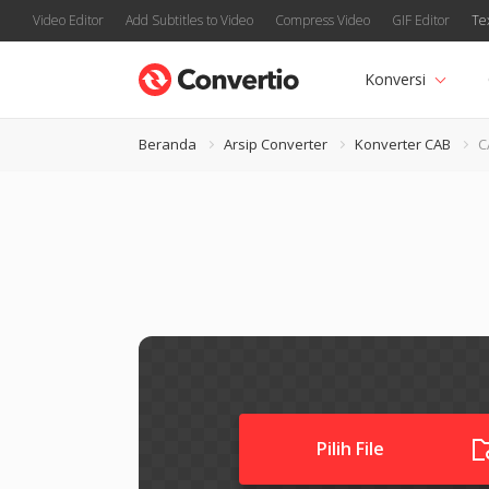
Video Editor
Add Subtitles to Video
Compress Video
GIF Editor
Te
Konversi
Beranda
Arsip Converter
Konverter CAB
C
Pilih File