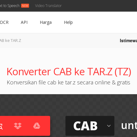
xt to Speech
Video Translator
OCR
API
Harga
Help
Istimew
AB ke TAR.Z
Konverter CAB ke TAR.Z (TZ)
Konversikan file cab ke tar.z secara online & gratis
CAB
un