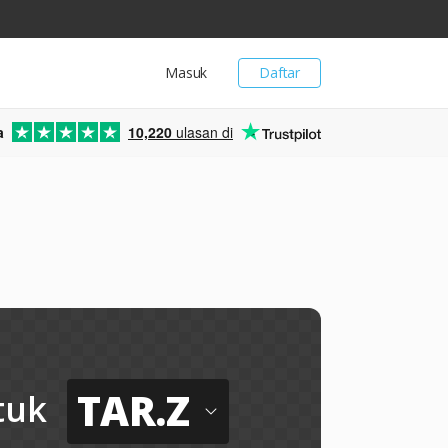
Masuk
Daftar
a
10,220
ulasan di
TAR.Z
tuk