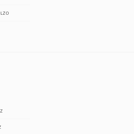
.LZO
.Z
Z