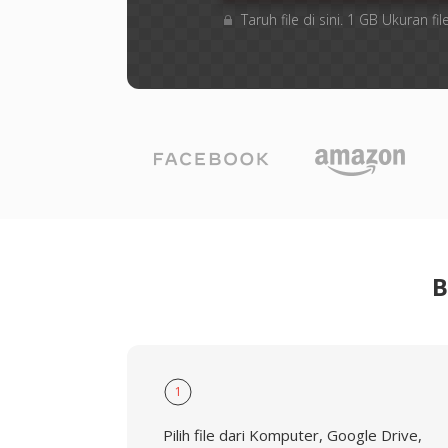
Taruh file di sini. 1 GB Ukuran 
B
1
Pilih file dari Komputer, Google Drive,