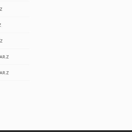
.Z
Z
.Z
AR.Z
AR.Z