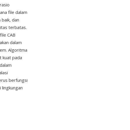
rasio
ana file dalam
 baik, dan
itas terbatas.
file CAB
nakan dalam
tem. Algoritma
t kuat pada
 dalam
alasi
erus berfungsi
 lingkungan