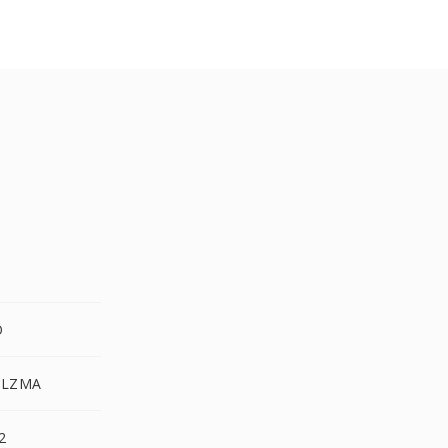
O
.LZMA
2