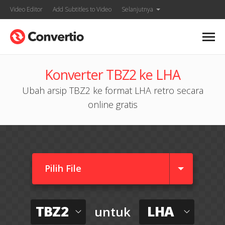
Video Editor
Add Subtitles to Video
Selanjutnya
Konverter TBZ2 ke LHA
Ubah arsip TBZ2 ke format LHA retro secara
online gratis
Pilih File
TBZ2
LHA
untuk