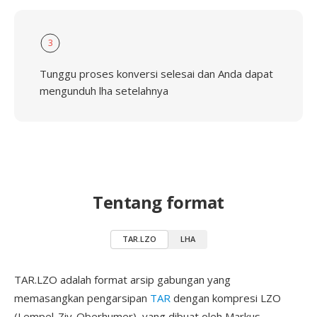
3
Tunggu proses konversi selesai dan Anda dapat
mengunduh lha setelahnya
Tentang format
TAR.LZO
LHA
TAR.LZO adalah format arsip gabungan yang
memasangkan pengarsipan
TAR
dengan kompresi LZO
(Lempel-Ziv-Oberhumer), yang dibuat oleh Markus