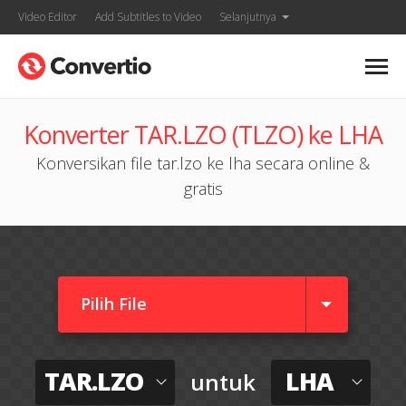
Video Editor
Add Subtitles to Video
Selanjutnya
Konverter TAR.LZO (TLZO) ke LHA
Konversikan file tar.lzo ke lha secara online &
gratis
Pilih File
TAR.LZO
LHA
untuk