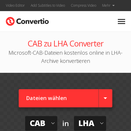
Video Editor
Add Subtitles to Video
Compress Video
Mehr
CAB zu LHA Converter
Microsoft-CAB-Dateien kostenlos online in LHA-
Archive konvertieren
Dateien wählen
CAB
LHA
in