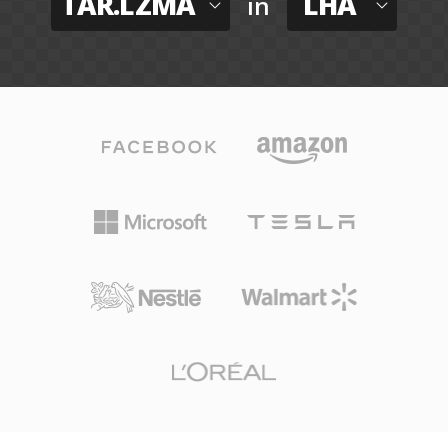
TAR.LZMA
LHA
in