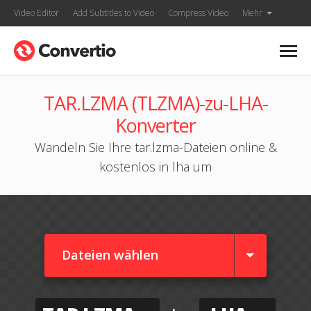
Video Editor
Add Subtitles to Video
Compress Video
Mehr
TAR.LZMA (TLZMA)-zu-LHA-
Konverter
Wandeln Sie Ihre tar.lzma-Dateien online &
kostenlos in lha um
Dateien wählen