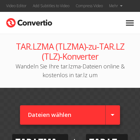
Video Editor
Add Subtitles to Video
Compress Video
Mehr
TAR.LZMA (TLZMA)-zu-TAR.LZ
(TLZ)-Konverter
Wandeln Sie Ihre tar.lzma-Dateien online &
kostenlos in tar.lz um
Dateien wählen