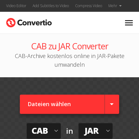
Video Editor
Add Subtitles to Video
Compress Video
Mehr
CAB zu JAR Converter
CAB-Archive kostenlos online in JAR-Pakete
umwandeln
Dateien wählen
CAB
JAR
in