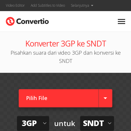
Video Editor
Add Subtitles to Video
Selanjutnya
Konverter 3GP ke SNDT
Pisahkan suara dari video 3GP dan konversi ke
SNDT
Pilih File
3GP
SNDT
untuk