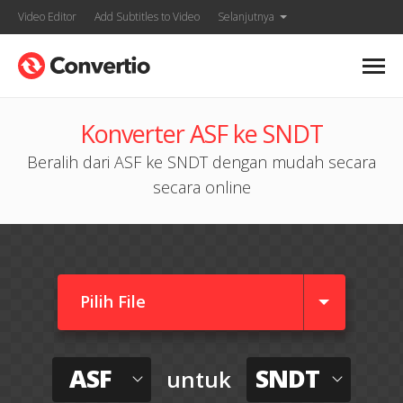
Video Editor
Add Subtitles to Video
Selanjutnya
Konverter ASF ke SNDT
Beralih dari ASF ke SNDT dengan mudah secara
secara online
Pilih File
ASF
SNDT
untuk