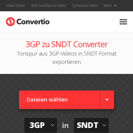
Video Editor
Add Subtitles to Video
Compress Video
Mehr
3GP zu SNDT Converter
Tonspur aus 3GP-Videos in SNDT-Format
exportieren
Dateien wählen
3GP
SNDT
in