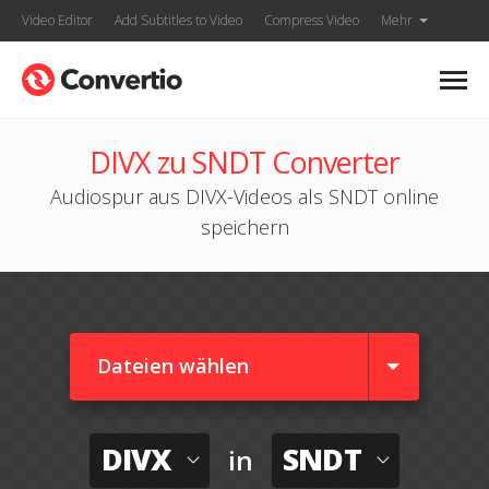
Video Editor
Add Subtitles to Video
Compress Video
Mehr
DIVX zu SNDT Converter
Audiospur aus DIVX-Videos als SNDT online
speichern
Dateien wählen
DIVX
SNDT
in