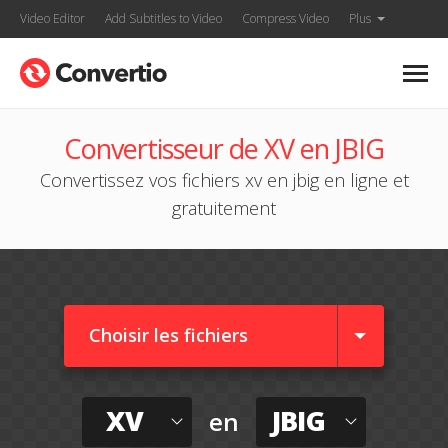
Video Editor
Add Subtitles to Video
Compress Video
Plus
Convertisseur de XV en JBIG
Convertissez vos fichiers xv en jbig en ligne et
gratuitement
Choisir les fichiers
XV
JBIG
en