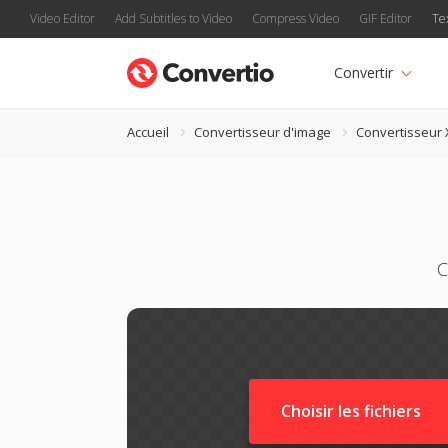
Video Editor
Add Subtitles to Video
Compress Video
GIF Editor
Te
Convertir
Accueil
Convertisseur d'image
Convertisseur 
C
Choisir les fichiers