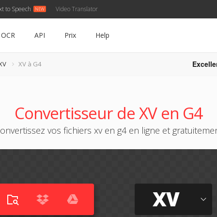
xt to Speech
Video Translator
OCR
API
Prix
Help
Excelle
XV
XV à G4
Convertisseur de XV en G4
onvertissez vos fichiers xv en g4 en ligne et gratuiteme
XV