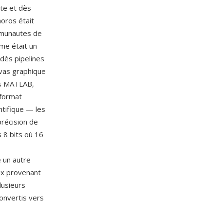
tte et dès
oros était
ommunautes de
ême était un
 dès pipelines
vas graphique
ns MATLAB,
 format
ntifique — les
précision de
 8 bits où 16
e un autre
aux provenant
lusieurs
convertis vers