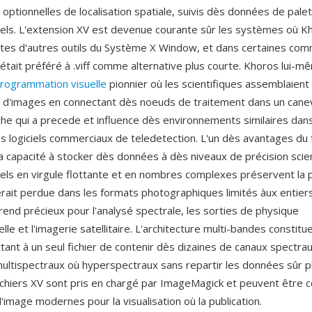
ptionnelles de localisation spatiale, suivis dès données de pale
xels. L'extension XV est devenue courante sûr les systèmes où Kh
cotes d'autres outils du Système X Window, et dans certaines c
était préféré à .viff comme alternative plus courte. Khoros lui-m
rogrammation visuelle
pionnier où les scientifiques assemblaient
 d'images en connectant dès noeuds de traitement dans un cane
e qui a precede et influence dès environnements similaires da
s logiciels commerciaux de teledetection. L'un dès avantages du
a capacité à stocker dès données à dès niveaux de précision scie
xels en virgule flottante et en nombres complexes préservent la 
rait perdue dans les formats photographiques limités àux entiers
e rend précieux pour l'analysé spectrale, les sorties de physique
le et l'imagerie satellitaire. L'architecture multi-bandes constitu
tant à un seul fichier de contenir dès dizaines de canaux spectr
ultispectraux où hyperspectraux sans repartir les données sûr p
 fichiers XV sont pris en chargé par ImageMagick et peuvent être 
image modernes pour la visualisation où la publication.