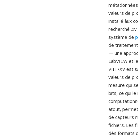
métadonnées o
valeurs de pi
installé àux 
recherché .xv 
système de
p
de traitement
— une approch
LabVIEW et le
VIFF/XV est s
valeurs de pi
mesure qui se
bits, ce qui l
computationnel
atout, permet
de capteurs m
fichiers. Les
dès formats d'