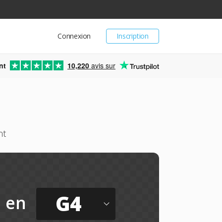
Connexion
Inscription
nt
10,220
avis sur
nt
G4
en