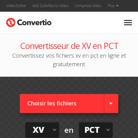
Video Editor
Add Subtitles to Video
Compress Video
Plus
Convertisseur de XV en PCT
Convertissez vos fichiers xv en pct en ligne et
gratuitement
Choisir les fichiers
XV
PCT
en