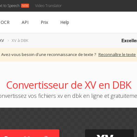
xt to Speech
Video Translator
OCR
API
Prix
Help
Excelle
XV
XV à DBK
Avez-vous besoin d'une reconnaissance de texte ?
Reconnaître le texte
Convertisseur de XV en DBK
nvertissez vos fichiers xv en dbk en ligne et gratuitem