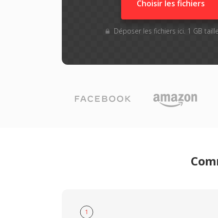
Choisir les fichiers
Déposer les fichiers ici. 1 GB tai
Comm
1