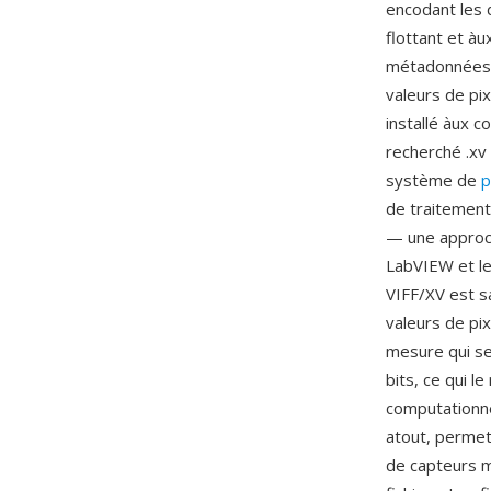
encodant les 
flottant et à
métadonnées o
valeurs de pi
installé àux 
recherché .xv 
système de
p
de traitement
— une approch
LabVIEW et le
VIFF/XV est s
valeurs de pi
mesure qui se
bits, ce qui l
computationnel
atout, permet
de capteurs m