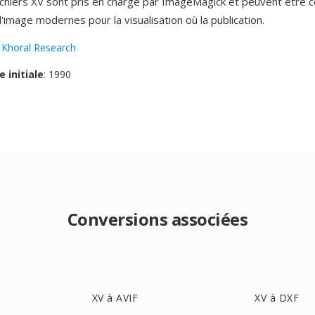
 fichiers XV sont pris en chargé par ImageMagick et peuvent être 
image modernes pour la visualisation où la publication.
:
Khoral Research
e initiale
: 1990
Conversions associées
XV à AVIF
XV à DXF