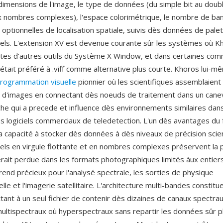
dimensions de l'image, le type de données (du simple bit au doubl
ux nombres complexes), l'espace colorimétrique, le nombre de ba
ptionnelles de localisation spatiale, suivis dès données de pale
xels. L'extension XV est devenue courante sûr les systèmes où Kh
cotes d'autres outils du Système X Window, et dans certaines c
était préféré à .viff comme alternative plus courte. Khoros lui-m
rogrammation visuelle
pionnier où les scientifiques assemblaient
 d'images en connectant dès noeuds de traitement dans un cane
e qui a precede et influence dès environnements similaires da
s logiciels commerciaux de teledetection. L'un dès avantages du
a capacité à stocker dès données à dès niveaux de précision scie
xels en virgule flottante et en nombres complexes préservent la 
rait perdue dans les formats photographiques limités àux entiers
e rend précieux pour l'analysé spectrale, les sorties de physique
le et l'imagerie satellitaire. L'architecture multi-bandes constitu
tant à un seul fichier de contenir dès dizaines de canaux spectr
ultispectraux où hyperspectraux sans repartir les données sûr p