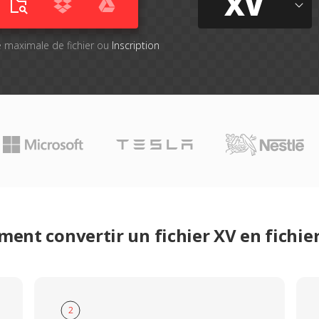
XV
lle maximale de fichier ou
Inscription
ent convertir un fichier XV en fichie
2