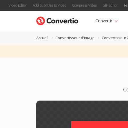
Video Editor
Add Subtitles to Video
Compress Video
GIF Editor
Te
Convertir
Accueil
Convertisseur d'image
Convertisseur 
Co