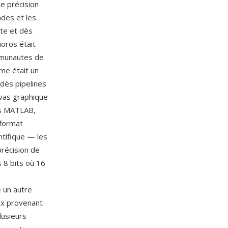
e précision
ndes et les
tte et dès
oros était
ommunautes de
ême était un
 dès pipelines
vas graphique
ns MATLAB,
 format
ntifique — les
précision de
 8 bits où 16
e un autre
aux provenant
lusieurs