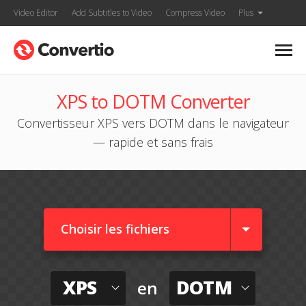
Video Editor
Add Subtitles to Video
Compress Video
Plus
XPS to DOTM Converter
Convertisseur XPS vers DOTM dans le navigateur
— rapide et sans frais
Choisir les fichiers
XPS
DOTM
en