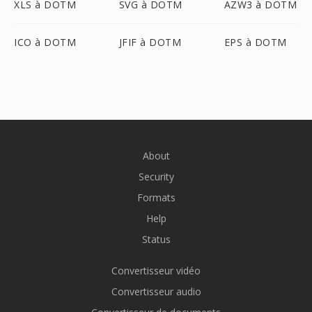
XLS à DOTM
SVG à DOTM
AZW3 à DOTM
ICO à DOTM
JFIF à DOTM
EPS à DOTM
About
Security
Formats
Help
Status
Convertisseur vidéo
Convertisseur audio