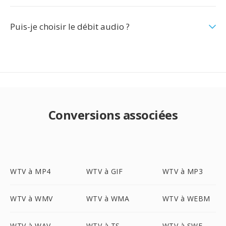
Puis-je choisir le débit audio ?
Conversions associées
WTV à MP4
WTV à GIF
WTV à MP3
WTV à WMV
WTV à WMA
WTV à WEBM
WTV à WAV
WTV à TS
WTV à SWF