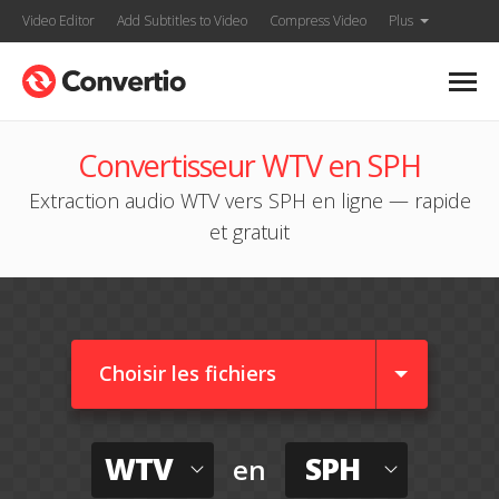
Video Editor
Add Subtitles to Video
Compress Video
Plus
Convertisseur WTV en SPH
Extraction audio WTV vers SPH en ligne — rapide
et gratuit
Choisir les fichiers
WTV
SPH
en