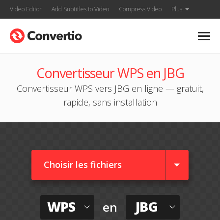
Video Editor
Add Subtitles to Video
Compress Video
Plus
Convertisseur WPS en JBG
Convertisseur WPS vers JBG en ligne — gratuit,
rapide, sans installation
Choisir les fichiers
WPS
JBG
en