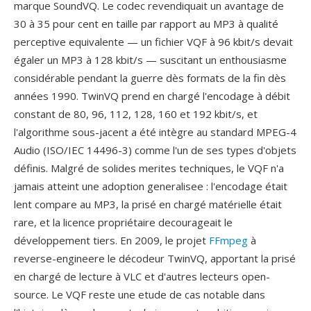
marque SoundVQ. Le codec revendiquait un avantage de
30 à 35 pour cent en taille par rapport au MP3 à qualité
perceptive equivalente — un fichier VQF à 96 kbit/s devait
égaler un MP3 à 128 kbit/s — suscitant un enthousiasme
considérable pendant la guerre dès formats de la fin dès
années 1990. TwinVQ prend en chargé l'encodage à débit
constant de 80, 96, 112, 128, 160 et 192 kbit/s, et
l'algorithme sous-jacent a été intègre au standard MPEG-4
Audio (ISO/IEC 14496-3) comme l'un de ses types d'objets
définis. Malgré de solides merites techniques, le VQF n'a
jamais atteint une adoption generalisee : l'encodage était
lent compare au MP3, la prisé en chargé matérielle était
rare, et la licence propriétaire decourageait le
développement tiers. En 2009, le projet
FFmpeg
à
reverse-engineere le décodeur TwinVQ, apportant la prisé
en chargé de lecture à VLC et d'autres lecteurs open-
source. Le VQF reste une etude de cas notable dans