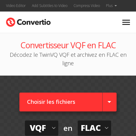
Video Editor
Add Subtitles to Video
Compress Video
Plus
Convertisseur VQF en FLAC
Décodez le TwinVQ VQF et archivez en FLAC en
ligne
Choisir les fichiers
VQF
FLAC
en