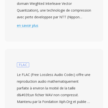
domain Weighted Interleave Vector
Quantization), une technologie de compression
avec perte developpee par NTT (Nippon
Telegraph and Téléphone) en 1994 et
en savoir plus
commercialisee par la suite par Yamaha sous
la marque SoundVQ. Le codec revendiquait un
avantage de 30 à 35 pour cent en taille par
rapport au MP3 à qualité perceptive
equivalente — un fichier VQF à 96 kbit/s devait
égaler un MP3 à 128 kbit/s — suscitant un
FLAC
enthousiasme considérable pendant la guerre
Le FLAC (Free Lossless Audio Codec) offre une
dès formats de la fin dès années 1990. TwinVQ
reproduction audio mathematiquement
prend en chargé l&#039;encodage à débit
parfaite à environ la moitié de la taille
constant de 80, 96, 112, 128, 160 et 192 kbit/s,
d&#039;un fichier WAV non compressé.
et l&#039;algorithme sous-jacent a été intègre
Maintenu par la Fondation Xiph.Org et publie en
au standard MPEG-4 Audio (ISO/IEC 14496-3)