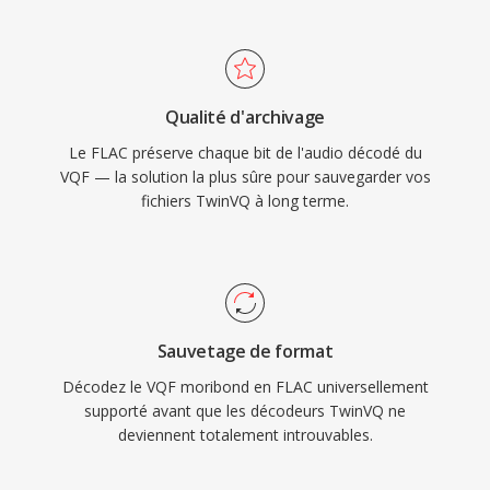
FLAC. Dès services de streaming comme Tidal
et Amazon Music utilisent le FLAC pour leurs
offres sans perte, soulignant la confiance de
l&#039;industrie envers ce codec. Trois atouts
Qualité d'archivage
majeurs rendent le FLAC incontournable.
Le FLAC préserve chaque bit de l'audio décodé du
D&#039;abord, la restauration complète bit à
VQF — la solution la plus sûre pour sauvegarder vos
bit du signal original au décodage. Ensuite, les
fichiers TwinVQ à long terme.
métadonnées intégrées via les commentaires
Vorbis et les pochettes d&#039;album gardent
les bibliothèques organisées sans fichiers
annexes. Enfin, la licence open-source signifie
aucun brevet ni redevance, supprimant les
Sauvetage de format
frictions juridiques pour les développeurs et
Décodez le VQF moribond en FLAC universellement
fabricants de matériel.
supporté avant que les décodeurs TwinVQ ne
deviennent totalement introuvables.