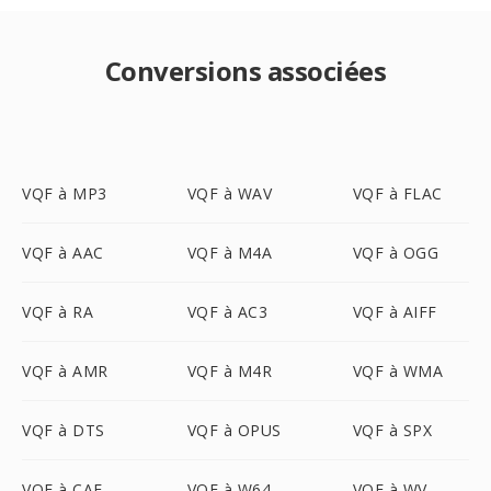
Conversions associées
VQF à MP3
VQF à WAV
VQF à FLAC
VQF à AAC
VQF à M4A
VQF à OGG
VQF à RA
VQF à AC3
VQF à AIFF
VQF à AMR
VQF à M4R
VQF à WMA
VQF à DTS
VQF à OPUS
VQF à SPX
VQF à CAF
VQF à W64
VQF à WV