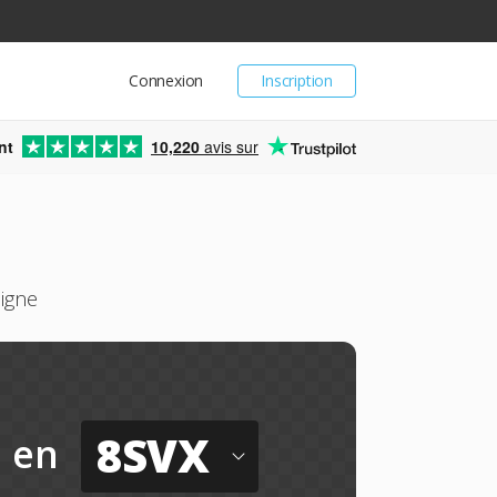
Connexion
Inscription
nt
10,220
avis sur
igne
8SVX
en