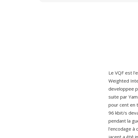
Le VQF est l'
Weighted Inte
developpee p
suite par Yam
pour cent en 
96 kbit/s dev
pendant la gu
l'encodage à d
jacent a été 