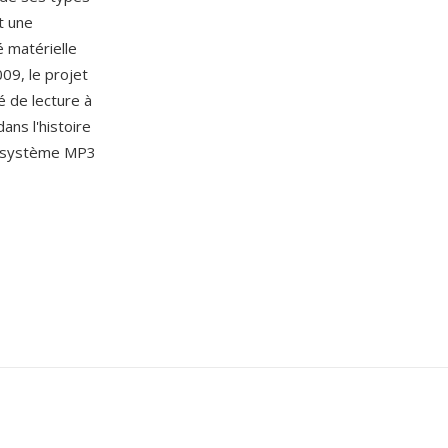
t une
é matérielle
009, le projet
 de lecture à
ans l'histoire
cosystème MP3