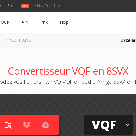
xt to Speech
Video Translator
OCR
API
Prix
Help
Excelle
QF
VQF à 8SVX
Convertisseur VQF en 8SVX
odez vos fichiers TwinVQ VQF en audio Amiga 8SVX en l
VQF