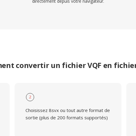
directement depuis votre navigateur.
nt convertir un fichier VQF en fichie
2
Choisissez 8svx ou tout autre format de
sortie (plus de 200 formats supportés)