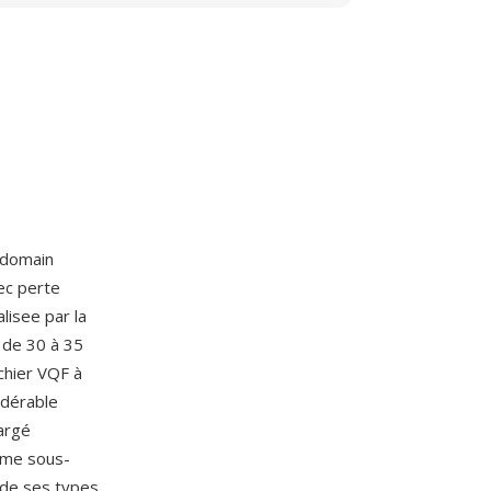
-domain
ec perte
isee par la
 de 30 à 35
chier VQF à
idérable
argé
thme sous-
 de ses types