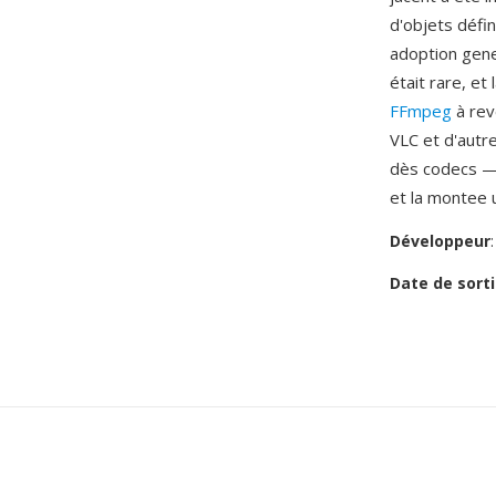
d'objets défin
adoption gene
était rare, et
FFmpeg
à rev
VLC et d'autr
dès codecs —
et la montee u
Développeur
Date de sorti