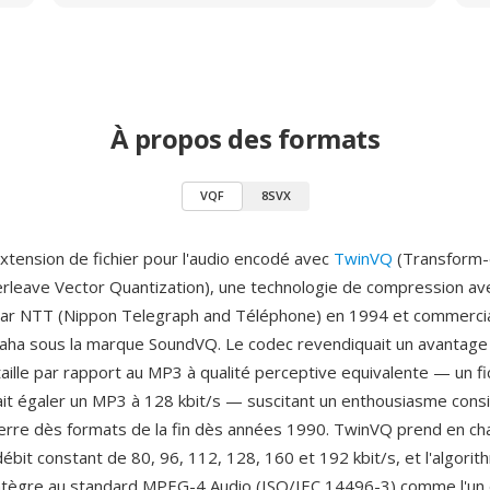
À propos des formats
VQF
8SVX
extension de fichier pour l'audio encodé avec
TwinVQ
(Transform
rleave Vector Quantization), une technologie de compression av
ar NTT (Nippon Telegraph and Téléphone) en 1994 et commercial
aha sous la marque SoundVQ. Le codec revendiquait un avantage
taille par rapport au MP3 à qualité perceptive equivalente — un fi
ait égaler un MP3 à 128 kbit/s — suscitant un enthousiasme cons
erre dès formats de la fin dès années 1990. TwinVQ prend en ch
ébit constant de 80, 96, 112, 128, 160 et 192 kbit/s, et l'algori
intègre au standard MPEG-4 Audio (ISO/IEC 14496-3) comme l'un