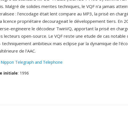
is. Malgré de solides merites techniques, le VQF n'a jamais attein
ralisee : l'encodage était lent compare au MP3, la prisé en charg
 la licence propriétaire decourageait le développement tiers. En 2
erse-engineere le décodeur TwinVQ, apportant la prisé en chargé
es lecteurs open-source. Le VQF reste une etude de cas notable d
 techniquement ambitieux mais eclipse par la dynamique de l'é
ltérieure de l'AAC.
:
Nippon Telegraph and Telephone
e initiale
: 1996