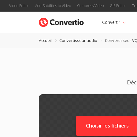
Video Editor
Add Subtitles to Video
Compress Video
GIF Editor
Te
Convertir
Accueil
Convertisseur audio
Convertisseur V
Déc
Choisir les fichiers