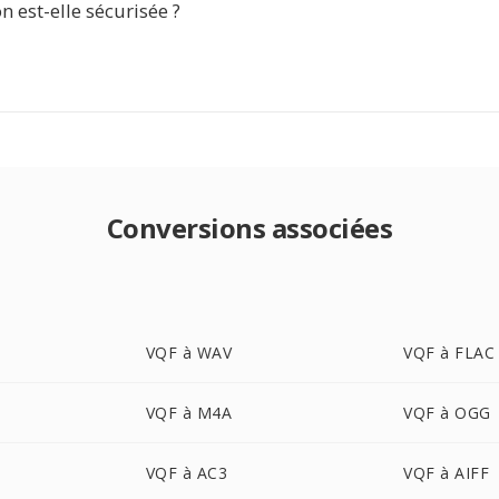
n est-elle sécurisée ?
Conversions associées
VQF à WAV
VQF à FLAC
VQF à M4A
VQF à OGG
VQF à AC3
VQF à AIFF