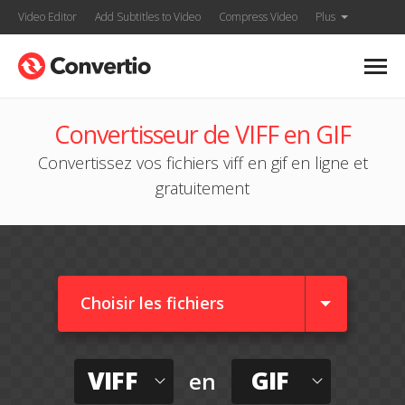
Video Editor
Add Subtitles to Video
Compress Video
Plus
Convertisseur de VIFF en GIF
Convertissez vos fichiers viff en gif en ligne et
gratuitement
Choisir les fichiers
VIFF
GIF
en