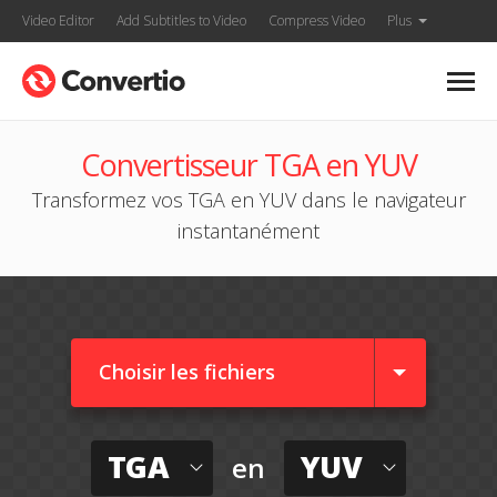
Video Editor
Add Subtitles to Video
Compress Video
Plus
Convertisseur TGA en YUV
Transformez vos TGA en YUV dans le navigateur
instantanément
Choisir les fichiers
TGA
YUV
en