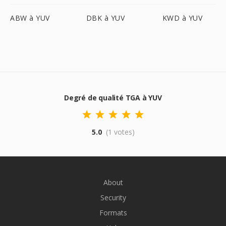
ABW à YUV
DBK à YUV
KWD à YUV
Degré de qualité TGA à YUV
5.0
(1 votes)
About
Security
Formats