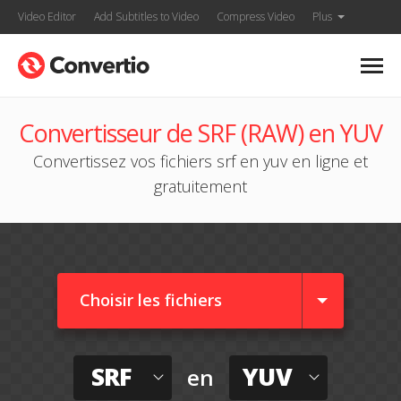
Video Editor
Add Subtitles to Video
Compress Video
Plus
Convertisseur de SRF (RAW) en YUV
Convertissez vos fichiers srf en yuv en ligne et
gratuitement
Choisir les fichiers
SRF
YUV
en