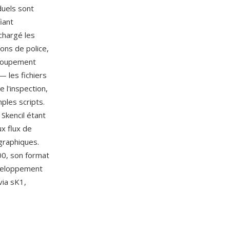
duels sont
iant
chargé les
ions de police,
groupement
— les fichiers
 l'inspection,
mples scripts.
Skencil étant
ux flux de
 graphiques.
00, son format
éveloppement
via sK1,