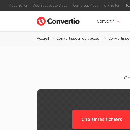
Video Editor
Add Subtitles to Video
Compress Video
GIF Editor
Te
Convertir
Accueil
Convertisseur de vecteur
Convertisse
Co
Choisir les fichiers