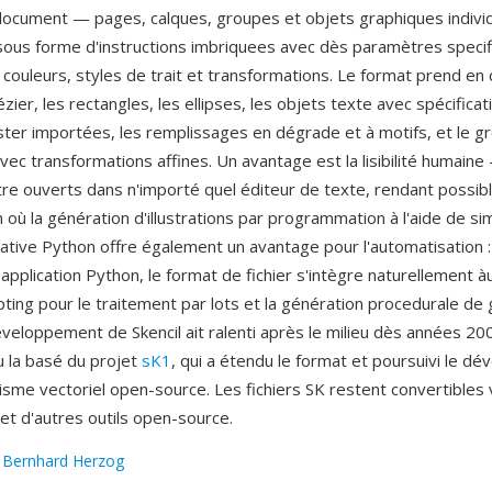
document — pages, calques, groupes et objets graphiques indivi
ous forme d'instructions imbriquees avec dès paramètres specif
couleurs, styles de trait et transformations. Le format prend en 
ier, les rectangles, les ellipses, les objets texte avec spécificat
ster importées, les remplissages en dégrade et à motifs, et le 
vec transformations affines. Un avantage est la lisibilité humaine 
re ouverts dans n'importé quel éditeur de texte, rendant possible
n où la génération d'illustrations par programmation à l'aide de si
native Python offre également un avantage pour l'automatisation : 
pplication Python, le format de fichier s'intègre naturellement à
ipting pour le traitement par lots et la génération procedurale de
éveloppement de Skencil ait ralenti après le milieu dès années 20
 la basé du projet
sK1
, qui a étendu le format et poursuivi le d
isme vectoriel open-source. Les fichiers SK restent convertibles 
et d'autres outils open-source.
:
Bernhard Herzog