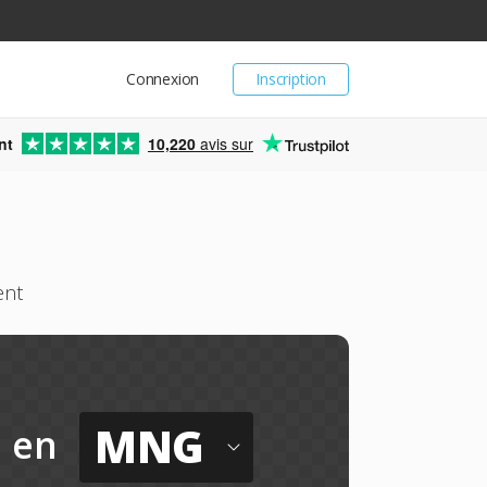
Connexion
Inscription
nt
10,220
avis sur
ent
MNG
en