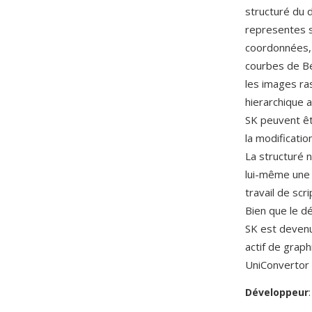
structuré du 
representes s
coordonnées, 
courbes de Béz
les images ra
hierarchique a
SK peuvent êt
la modificatio
La structuré 
lui-même une a
travail de scr
Bien que le d
SK est devenu
actif de graph
UniConvertor 
Développeur