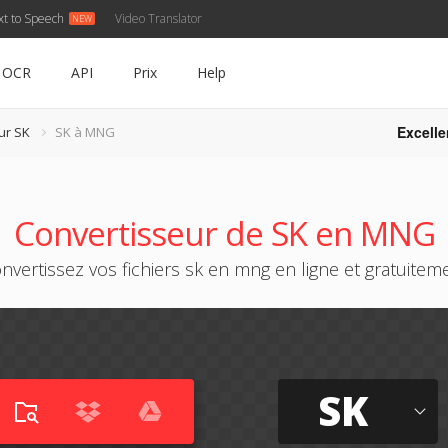
xt to Speech
Video Translator
OCR
API
Prix
Help
Excelle
ur SK
SK à MNG
Convertisseur de SK en MNG
nvertissez vos fichiers sk en mng en ligne et gratuitem
SK