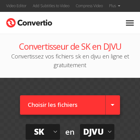
Video Editor
Add Subtitles to Video
Compress Video
Plus
Convertisseur de SK en DJVU
Convertissez vos fichiers sk en djvu en ligne et
gratuitement
Choisir les fichiers
SK
DJVU
en