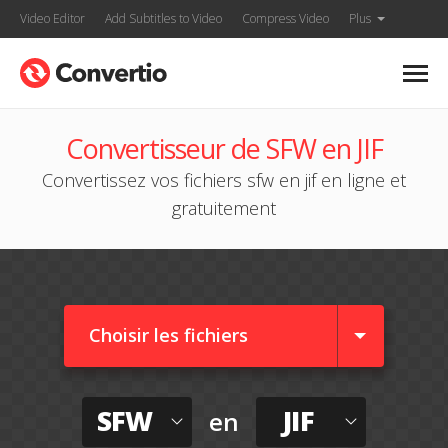
Video Editor
Add Subtitles to Video
Compress Video
Plus
Convertisseur de SFW en JIF
Convertissez vos fichiers sfw en jif en ligne et
gratuitement
Choisir les fichiers
SFW
JIF
en