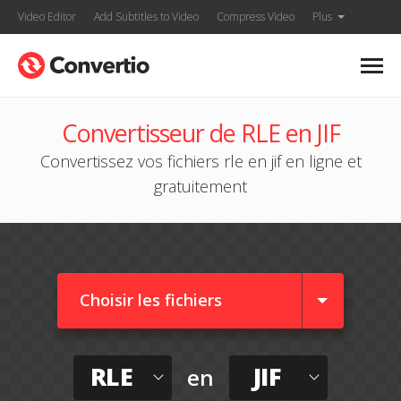
Video Editor
Add Subtitles to Video
Compress Video
Plus
Convertisseur de RLE en JIF
Convertissez vos fichiers rle en jif en ligne et
gratuitement
Choisir les fichiers
RLE
JIF
en