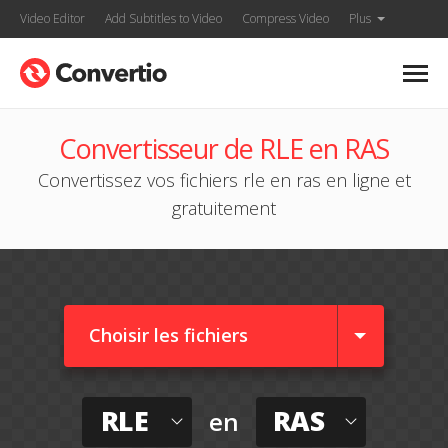
Video Editor
Add Subtitles to Video
Compress Video
Plus
Convertisseur de RLE en RAS
Convertissez vos fichiers rle en ras en ligne et
gratuitement
Choisir les fichiers
RLE
RAS
en