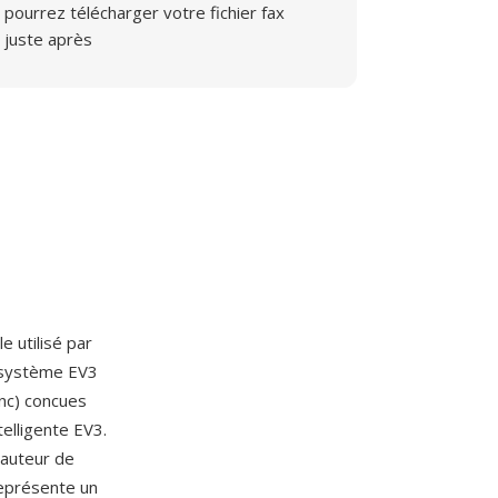
pourrez télécharger votre fichier fax
juste après
 utilisé par
e système EV3
anc) concues
elligente EV3.
hauteur de
représente un