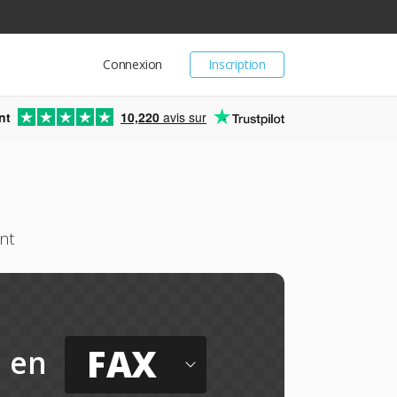
Connexion
Inscription
nt
10,220
avis sur
nt
FAX
en