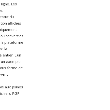
 ligne. Les
es
tatut du
tion affiches
ypiquement
) où converties
 la plateforme
e la
 entier. L'un
it un exemple
sous forme de
uvent
ble àux jeunes
fichiers RGF