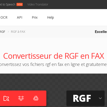
xt to Speech
Video Translator
OCR
API
Prix
Help
Excelle
 RGF
RGF à FAX
Convertisseur de RGF en FAX
onvertissez vos fichiers rgf en fax en ligne et gratuiteme
RGF