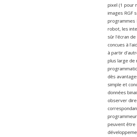
pixel (1 pour 
images RGF so
programmes EV
robot, les int
sûr l'écran d
concues à l'ai
à partir d'au
plus large de
programmation
dès avantages
simple et con
données binai
observer dire
correspondante
programmeurs
peuvent être 
développemen