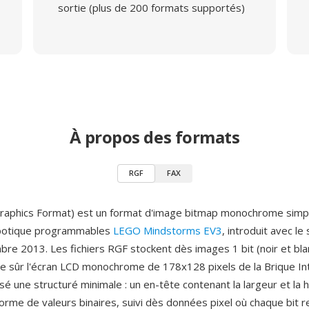
sortie (plus de 200 formats supportés)
À propos des formats
RGF
FAX
aphics Format) est un format d'image bitmap monochrome simple
robotique programmables
LEGO Mindstorms EV3
, introduit avec l
bre 2013. Les fichiers RGF stockent dès images 1 bit (noir et bl
age sûr l'écran LCD monochrome de 178x128 pixels de la Brique Int
isé une structuré minimale : un en-tête contenant la largeur et la 
forme de valeurs binaires, suivi dès données pixel où chaque bit 