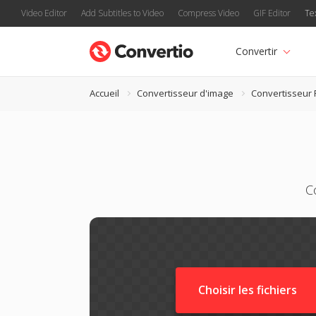
Video Editor
Add Subtitles to Video
Compress Video
GIF Editor
Te
Convertir
Accueil
Convertisseur d'image
Convertisseur
C
Choisir les fichiers