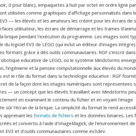
noir, 0 pour blanc), empaquetes à huit par octet en ordre ligne par
nt utilisées comme graphiques d'affichage personnalisés dans l
3 — les élevés et les amateurs les créent pour les écrans de s
erfaces utilisateur, les écrans de démarrage et les trames d'anima
e la brique pendant l'exécution du programme. Les images sont t
de du logiciel EV3 de LEGO (qui inclut un éditeur d'images intègre
tres formats grâce à dès outils communautaires. RGF s'inscrit dans
 robotique educative de LEGO, où le système Mindstorms enseign
, l'ingénierie et la pensee computationnelle àux élevés du monde
 est le rôle du format dans la technologie educative : RGF fourn
cret de la façon dont les images numériques sont representees 
res — un concept que les élevés travaillant avec Mindstorms pe
ctement en examinant le contenu du fichier et en voyant l'image
 sûr l'écran de la brique. La simplicité du format le rend accessi
 apprenant les
formats de fichiers
et les données binaires. Les 
créés et convertis à l'aide d'ImageMagick, de l'environnement de
t EV3 et d'outils communautaires comme ev3dev.