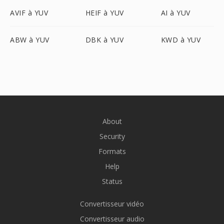
AVIF à YUV
HEIF à YUV
AI à YUV
ABW à YUV
DBK à YUV
KWD à YUV
About
Security
Formats
Help
Status
Convertisseur vidéo
Convertisseur audio