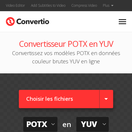
Video Editor
Add Subtitles to Video
Compress Video
Plus
Convertisseur POTX en YUV
Convertissez vos modèles POTX en données
couleur brutes YUV en ligne
Choisir les fichiers
POTX
YUV
en