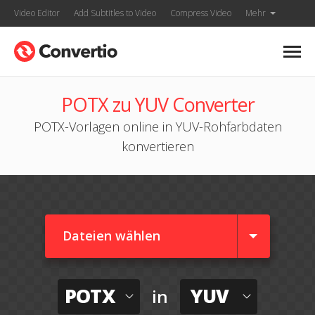
Video Editor
Add Subtitles to Video
Compress Video
Mehr
POTX zu YUV Converter
POTX-Vorlagen online in YUV-Rohfarbdaten
konvertieren
Dateien wählen
POTX
YUV
in