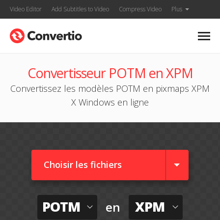
Video Editor
Add Subtitles to Video
Compress Video
Plus
Convertisseur POTM en XPM
Convertissez les modèles POTM en pixmaps XPM
X Windows en ligne
Choisir les fichiers
POTM
XPM
en