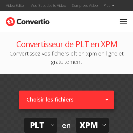
Video Editor
Add Subtitles to Video
Compress Video
Plus
Convertisseur de PLT en XPM
Convertissez vos fichiers plt en xpm en ligne et
gratuitement
Choisir les fichiers
PLT
XPM
en