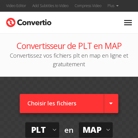
Video Editor
Add Subtitles to Video
Compress Video
Plus
Convertisseur de PLT en MAP
Convertissez vos fichiers plt en map en ligne et
gratuitement
Choisir les fichiers
PLT
MAP
en