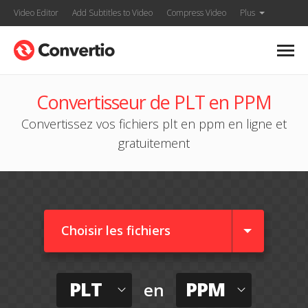
Video Editor
Add Subtitles to Video
Compress Video
Plus
Convertisseur de PLT en PPM
Convertissez vos fichiers plt en ppm en ligne et
gratuitement
Choisir les fichiers
PLT
PPM
en