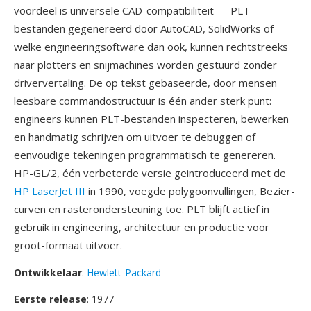
voordeel is universele CAD-compatibiliteit — PLT-
bestanden gegenereerd door AutoCAD, SolidWorks of
welke engineeringsoftware dan ook, kunnen rechtstreeks
naar plotters en snijmachines worden gestuurd zonder
driververtaling. De op tekst gebaseerde, door mensen
leesbare commandostructuur is één ander sterk punt:
engineers kunnen PLT-bestanden inspecteren, bewerken
en handmatig schrijven om uitvoer te debuggen of
eenvoudige tekeningen programmatisch te genereren.
HP-GL/2, één verbeterde versie geintroduceerd met de
HP LaserJet III
in 1990, voegde polygoonvullingen, Bezier-
curven en rasterondersteuning toe. PLT blijft actief in
gebruik in engineering, architectuur en productie voor
groot-formaat uitvoer.
Ontwikkelaar
:
Hewlett-Packard
Eerste release
: 1977