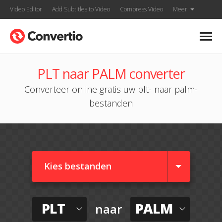
Video Editor
Add Subtitles to Video
Compress Video
Meer
PLT naar PALM converter
Converteer online gratis uw plt- naar palm-
bestanden
Kies bestanden
PLT
PALM
naar