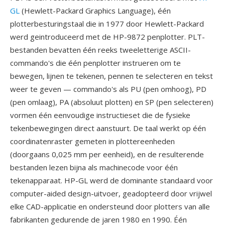
GL
(Hewlett-Packard Graphics Language), één
plotterbesturingstaal die in 1977 door Hewlett-Packard
werd geintroduceerd met de HP-9872 penplotter. PLT-
bestanden bevatten één reeks tweeletterige ASCII-
commando's die één penplotter instrueren om te
bewegen, lijnen te tekenen, pennen te selecteren en tekst
weer te geven — commando's als PU (pen omhoog), PD
(pen omlaag), PA (absoluut plotten) en SP (pen selecteren)
vormen één eenvoudige instructieset die de fysieke
tekenbewegingen direct aanstuurt. De taal werkt op één
coordinatenraster gemeten in plottereenheden
(doorgaans 0,025 mm per eenheid), en de resulterende
bestanden lezen bijna als machinecode voor één
tekenapparaat. HP-GL werd de dominante standaard voor
computer-aided design-uitvoer, geadopteerd door vrijwel
elke CAD-applicatie en ondersteund door plotters van alle
fabrikanten gedurende de jaren 1980 en 1990. Één