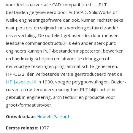
voordeel is universele CAD-compatibiliteit — PLT-
bestanden gegenereerd door AutoCAD, SolidWorks of
welke engineeringsoftware dan ook, kunnen rechtstreeks
naar plotters en snijmachines worden gestuurd zonder
driververtaling. De op tekst gebaseerde, door mensen
leesbare commandostructuur is één ander sterk punt:
engineers kunnen PLT-bestanden inspecteren, bewerken
en handmatig schrijven om uitvoer te debuggen of
eenvoudige tekeningen programmatisch te genereren.
HP-GL/2, één verbeterde versie geintroduceerd met de
HP LaserJet III
in 1990, voegde polygoonvullingen, Bezier-
curven en rasterondersteuning toe. PLT blijft actief in
gebruik in engineering, architectuur en productie voor
groot-formaat uitvoer.
Ontwikkelaar
:
Hewlett-Packard
Eerste release
: 1977