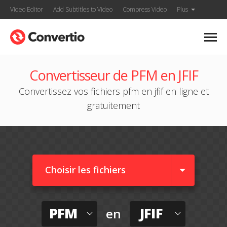
Video Editor
Add Subtitles to Video
Compress Video
Plus
Convertisseur de PFM en JFIF
Convertissez vos fichiers pfm en jfif en ligne et
gratuitement
Choisir les fichiers
PFM
JFIF
en