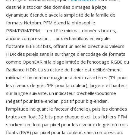
destiné à stocker dès données d'images à plage
dynamique étendue avec la simplicité de la famille de
formats Netpbm. PFM étend la philosophie
PBM/PGM/PPM — en-tête minimal, données brutes,
aucune compression — àux échantillons en virgule
flottante IEEE 32 bits, offrant un accès direct àux valeurs
HDR dès pixels sans la surcharge d'encodage de formats
comme OpenEXR ni la plage limitée de l'encodage RGBE du
Radiance HDR. La structuré du fichier est délibérément
minimale : un nombre magique à deux caractères ('Pf' pour
les niveaux de gris, 'PF' pour la couleur), largeur et hauteur
sûr la ligne suivante, un indicateur d'échelle/boutisme
(négatif pour little-endian, positif pour big-endian,
l'amplitude indiquant le facteur d'échelle), puis les données
brutes en float 32 bits pour chaque pixel. Les fichiers PFM
stockent un float par pixel pour les niveaux de gris où trois
floats (RVB) par pixel pour la couleur, sans compression,