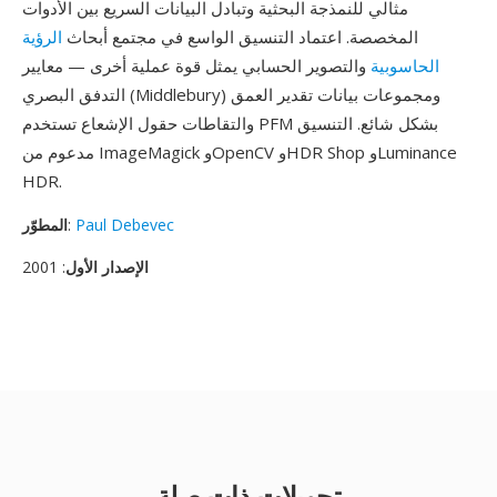
مثالي للنمذجة البحثية وتبادل البيانات السريع بين الأدوات
المخصصة. اعتماد التنسيق الواسع في مجتمع أبحاث
الرؤية
الحاسوبية
والتصوير الحسابي يمثل قوة عملية أخرى — معايير
التدفق البصري (Middlebury) ومجموعات بيانات تقدير العمق
والتقاطات حقول الإشعاع تستخدم PFM بشكل شائع. التنسيق
مدعوم من ImageMagick وOpenCV وHDR Shop وLuminance
HDR.
Paul Debevec
:
المطوّر
الإصدار الأول
: 2001
تحويلات ذات صلة