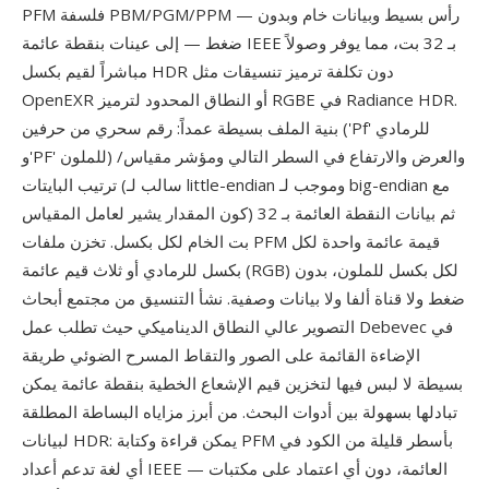
PFM فلسفة PBM/PGM/PPM — رأس بسيط وبيانات خام وبدون
ضغط — إلى عينات بنقطة عائمة IEEE بـ 32 بت، مما يوفر وصولاً
مباشراً لقيم بكسل HDR دون تكلفة ترميز تنسيقات مثل
OpenEXR أو النطاق المحدود لترميز RGBE في Radiance HDR.
بنية الملف بسيطة عمداً: رقم سحري من حرفين ('Pf' للرمادي
و'PF' للملون) والعرض والارتفاع في السطر التالي ومؤشر مقياس/
ترتيب البايتات (سالب لـ little-endian وموجب لـ big-endian مع
كون المقدار يشير لعامل المقياس) ثم بيانات النقطة العائمة بـ 32
بت الخام لكل بكسل. تخزن ملفات PFM قيمة عائمة واحدة لكل
بكسل للرمادي أو ثلاث قيم عائمة (RGB) لكل بكسل للملون، بدون
ضغط ولا قناة ألفا ولا بيانات وصفية. نشأ التنسيق من مجتمع أبحاث
التصوير عالي النطاق الديناميكي حيث تطلب عمل Debevec في
الإضاءة القائمة على الصور والتقاط المسرح الضوئي طريقة
بسيطة لا لبس فيها لتخزين قيم الإشعاع الخطية بنقطة عائمة يمكن
تبادلها بسهولة بين أدوات البحث. من أبرز مزاياه البساطة المطلقة
لبيانات HDR: يمكن قراءة وكتابة PFM بأسطر قليلة من الكود في
أي لغة تدعم أعداد IEEE العائمة، دون أي اعتماد على مكتبات —