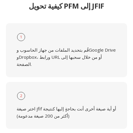
كيفية تحويل PFM إلى JFIF
1
قُم بتحديد الملفات من جهاز الحاسوب وGoogle Drive
وDropbox، ورابط URL أو من خلال سحبها إلى
الصفحة.
2
اختر صيغة jfif أو أية صيغة أخرى أنت بحاجةٍ إليها كنتيجة
(أكثر من 200 صيغة مدعومة)