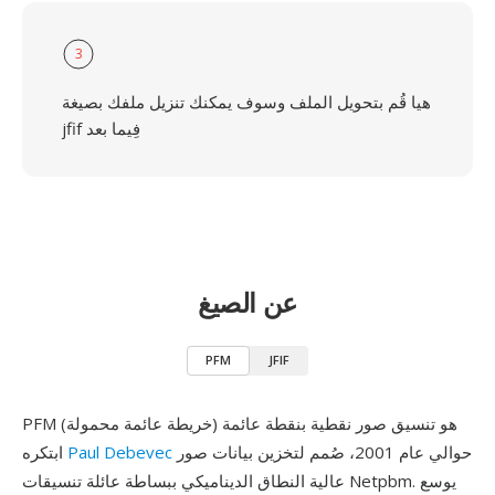
3
هيا قُم بتحويل الملف وسوف يمكنك تنزيل ملفك بصيغة
jfif فِيما بعد
عن الصيغ
PFM
JFIF
PFM (خريطة عائمة محمولة) هو تنسيق صور نقطية بنقطة عائمة
حوالي عام 2001، صُمم لتخزين بيانات صور
Paul Debevec
ابتكره
عالية النطاق الديناميكي ببساطة عائلة تنسيقات Netpbm. يوسع