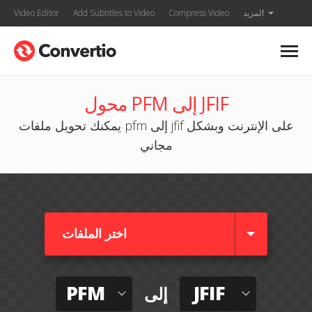
المزيد
Compress Video
Add Subtitles to Video
Video Editor
محول PFM إلى JFIF
يمكنك تحويل ملفات pfm إلى jfif على الإنترنت وبشكل
مجاني
اختر الملفات
PFM
JFIF
إلى