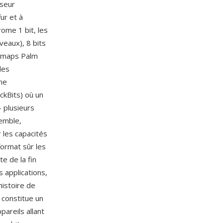
sseur
ur et à
ome 1 bit, les
veaux), 8 bits
bitmaps Palm
les
une
ckBits) où un
 plusieurs
emble,
 les capacités
format sûr les
e de la fin
 applications,
histoire de
 constitue un
areils allant