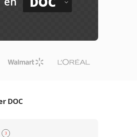
DOC
en
er DOC
3