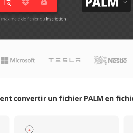
PALM
le maximale de fichier ou
Inscription
nt convertir un fichier PALM en fichi
2