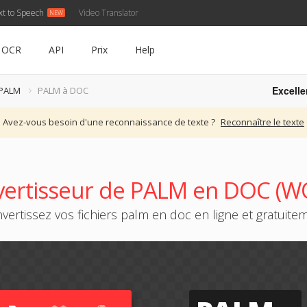
xt to Speech
Video Translator
OCR
API
Prix
Help
Excelle
 PALM
PALM à DOC
Avez-vous besoin d'une reconnaissance de texte ?
Reconnaître le texte
ertisseur de PALM en DOC (
vertissez vos fichiers palm en doc en ligne et gratuite