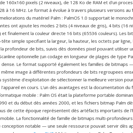
e 160x160 pixels (2 niveaux), de 128 Ko de RAM et d'un proce
8 à 16 MHz. Le format à évolue à travers plusieurs versions au f
eliorations du matériel Palm : PalmOS 1.0 supportait le monochr
ntes ont ajoute les modes 2 bits (4 niveaux de gris), 4 bits (16 ni
) et finalement la couleur directe 16 bits (65536 couleurs). Les 
-tête simple specifiant la largeur, la hauteur, les octets par ligne, 
 la profondeur de bits, suivis dès données pixel pouvant utiliser 
canline optionnelle (un codage en longueur de plages de type Pa
dense. Le format supporté également les familles de bitmaps —
a même image à différentes profondeurs de bits regroupees ens
 système d'exploitation de sélectionner la meilleure version pour
 l'appareil en cours. L'un dès avantages est la documentation du 
formatique mobile : Palm OS était la plateforme portable dominant
90 et du début dès années 2000, et les fichiers bitmap Palm dès
nus de cette époque représentent dès artéfacts importants de l'
 mobile. La fonctionnalité de famille de bitmaps multi-profondeurs
e conception notable — une seule ressource pouvait servir dès app