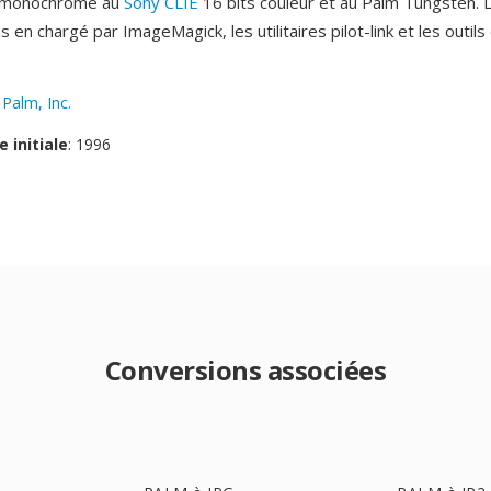
t monochrome au
Sony CLIE
16 bits couleur et au Palm Tungsten. 
 en chargé par ImageMagick, les utilitaires pilot-link et les outils
:
Palm, Inc.
e initiale
: 1996
Conversions associées