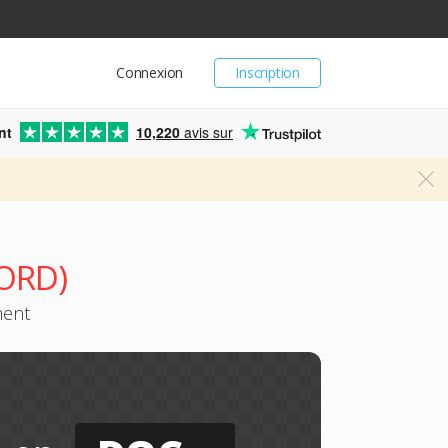
Connexion
Inscription
nt
10,220
avis sur
WORD)
ment