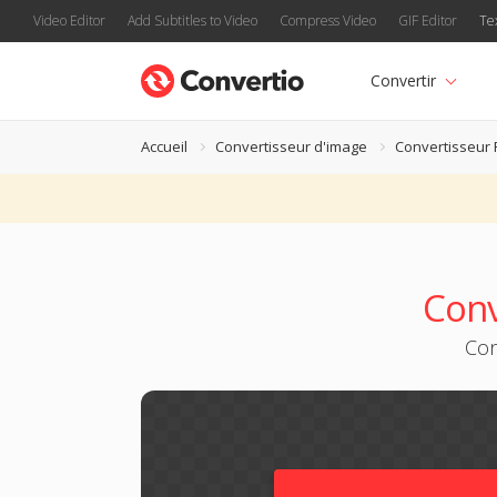
Video Editor
Add Subtitles to Video
Compress Video
GIF Editor
Te
Convertir
Accueil
Convertisseur d'image
Convertisseur
Conv
Con