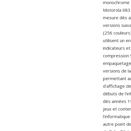
monochrome d
Motorola 6832
mesure dès am
versions suiva
(256 couleurs
utilisent un en
indicateurs et
compression S
empaquetage 
versions de l
permettant au
d'affichage de
débuts de l'in
dès années 19
jeux et conte
l'informatique
autre point d