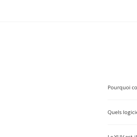
Pourquoi co
Quels logici
Le YUV est-