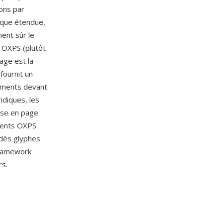
ions par
mique étendue,
ment sûr le
 OXPS (plutôt
age est la
fournit un
cuments devant
idiques, les
ise en page
uments OXPS
 dès glyphes
framework
rs.