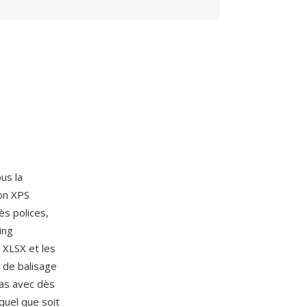
us la
ion XPS
ès polices,
ing
 XLSX et les
 de balisage
vas avec dès
quel que soit