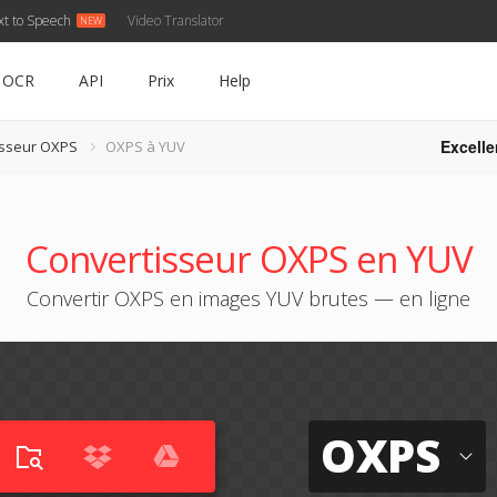
xt to Speech
Video Translator
OCR
API
Prix
Help
Excelle
isseur OXPS
OXPS à YUV
Convertisseur OXPS en YUV
Convertir OXPS en images YUV brutes — en ligne
OXPS