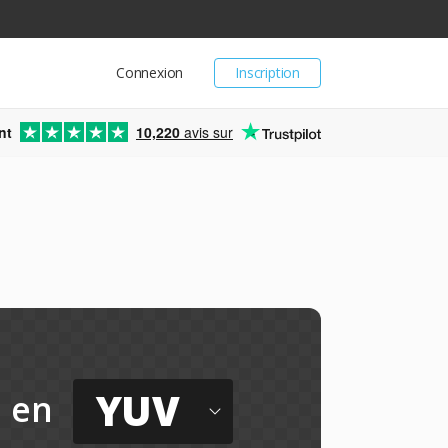
Connexion
Inscription
nt
10,220
avis sur
YUV
en