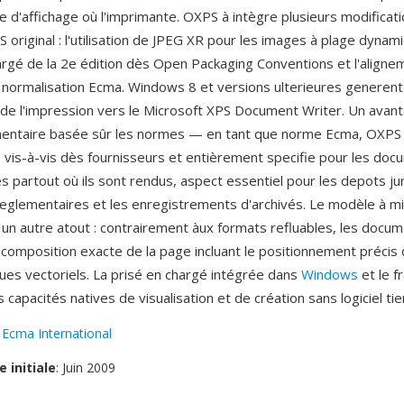
e d'affichage où l'imprimante. OXPS à intègre plusieurs modificat
 original : l'utilisation de JPEG XR pour les images à plage dyna
hargé de la 2e édition dès Open Packaging Conventions et l'aligne
normalisation Ecma. Windows 8 et versions ulterieures generent
 de l'impression vers le Microsoft XPS Document Writer. Un avant
mentaire basée sûr les normes — en tant que norme Ecma, OXPS 
 vis-à-vis dès fournisseurs et entièrement specifie pour les do
s partout où ils sont rendus, aspect essentiel pour les depots jur
eglementaires et les enregistrements d'archivés. Le modèle à m
e un autre atout : contrairement àux formats refluables, les doc
 composition exacte de la page incluant le positionnement précis
ques vectoriels. La prisé en chargé intégrée dans
Windows
et le 
 capacités natives de visualisation et de création sans logiciel tie
:
Ecma International
e initiale
: Juin 2009