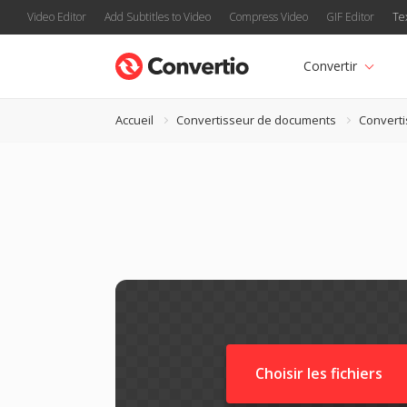
Video Editor
Add Subtitles to Video
Compress Video
GIF Editor
Te
Convertir
Accueil
Convertisseur de documents
Convert
Choisir les fichiers