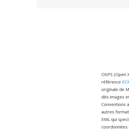
OXPS (Open XP
référence
EC
originale de 
dès images e
Conventions a
autres format
XML qui speci
coordonnées p