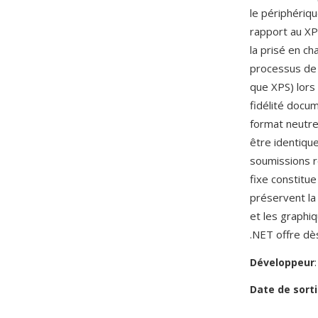
le périphériqu
rapport au XPS
la prisé en c
processus de 
que XPS) lors
fidélité docu
format neutre
être identique
soumissions r
fixe constitu
préservent la
et les graphi
.NET offre dès
Développeur
Date de sorti