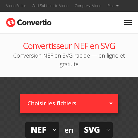
Video Editor
Add Subtitles to Video
Compress Video
Plus
Convertisseur NEF en SVG
Conversion NEF en SVG rapide — en ligne et
gratuite
Choisir les fichiers
NEF
SVG
en