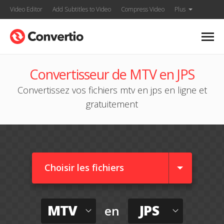
Video Editor
Add Subtitles to Video
Compress Video
Plus
Convertisseur de MTV en JPS
Convertissez vos fichiers mtv en jps en ligne et
gratuitement
Choisir les fichiers
MTV
JPS
en